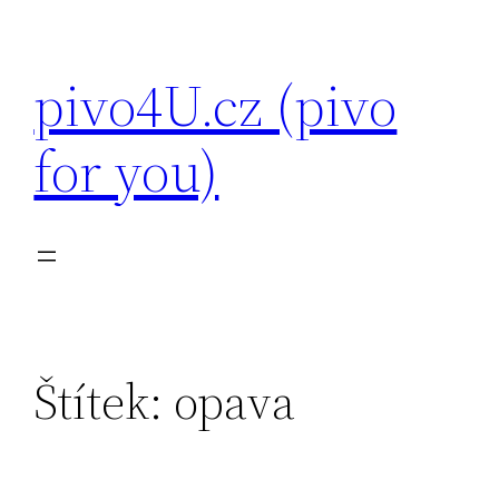
Přeskočit
na
pivo4U.cz (pivo
obsah
for you)
Štítek:
opava