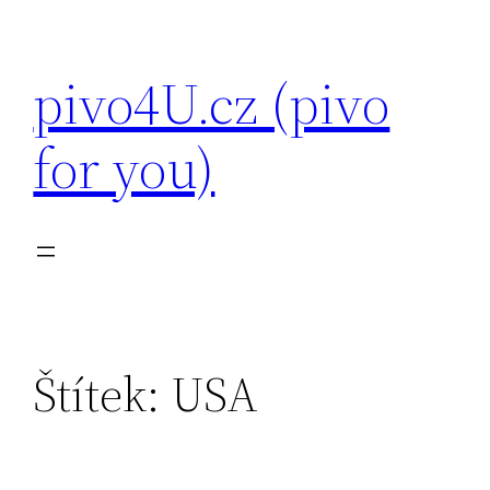
Přeskočit
na
pivo4U.cz (pivo
obsah
for you)
Štítek:
USA