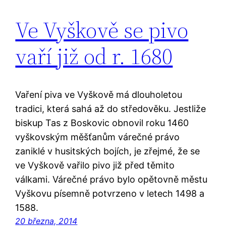
Ve Vyškově se pivo
vaří již od r. 1680
Vaření piva ve Vyškově má dlouholetou
tradici, která sahá až do středověku. Jestliže
biskup Tas z Boskovic obnovil roku 1460
vyškovským měšťanům várečné právo
zaniklé v husitských bojích, je zřejmé, že se
ve Vyškově vařilo pivo již před těmito
válkami. Várečné právo bylo opětovně městu
Vyškovu písemně potvrzeno v letech 1498 a
1588.
20 března, 2014