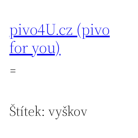
Přeskočit
na
pivo4U.cz (pivo
obsah
for you)
Štítek:
vyškov