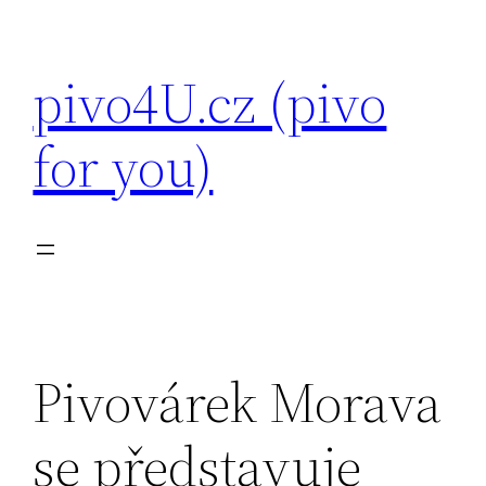
Přeskočit
na
pivo4U.cz (pivo
obsah
for you)
Pivovárek Morava
se představuje