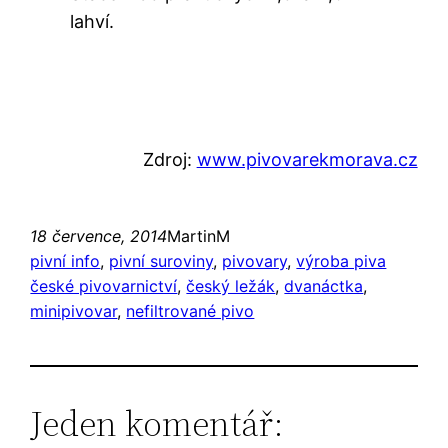
lahví.
Zdroj:
www.pivovarekmorava.cz
18 července, 2014
MartinM
pivní info
, 
pivní suroviny
, 
pivovary
, 
výroba piva
české pivovarnictví
, 
český ležák
, 
dvanáctka
, 
minipivovar
, 
nefiltrované pivo
Jeden komentář: