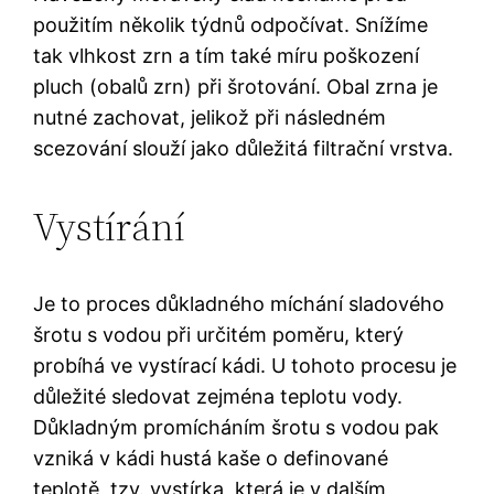
použitím několik týdnů odpočívat. Snížíme
tak vlhkost zrn a tím také míru poškození
pluch (obalů zrn) při šrotování. Obal zrna je
nutné zachovat, jelikož při následném
scezování slouží jako důležitá filtrační vrstva.
Vystírání
Je to proces důkladného míchání sladového
šrotu s vodou při určitém poměru, který
probíhá ve vystírací kádi. U tohoto procesu je
důležité sledovat zejména teplotu vody.
Důkladným promícháním šrotu s vodou pak
vzniká v kádi hustá kaše o definované
teplotě, tzv. vystírka, která je v dalším