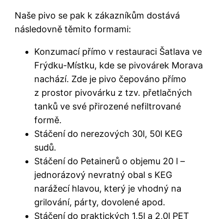
Naše pivo se pak k zákazníkům dostává
následovně těmito formami:
Konzumací přímo v restauraci Šatlava ve
Frýdku-Místku, kde se pivovárek Morava
nachází. Zde je pivo čepováno přímo
z prostor pivovárku z tzv. přetlačných
tanků ve své přirozené nefiltrované
formě.
Stáčení do nerezových 30l, 50l KEG
sudů.
Stáčení do Petainerů o objemu 20 l –
jednorázový nevratný obal s KEG
narážecí hlavou, který je vhodný na
grilování, párty, dovolené apod.
Stáčení do praktických 1,5l a 2,0l PET