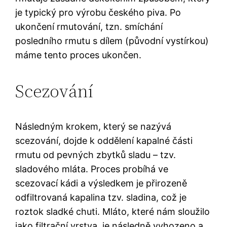
je typický pro výrobu českého piva. Po
ukončení rmutování, tzn. smíchání
posledního rmutu s dílem (původní vystírkou)
máme tento proces ukončen.
Scezování
Následným krokem, který se nazývá
scezování, dojde k oddělení kapalné části
rmutu od pevných zbytků sladu – tzv.
sladového mláta. Proces probíhá ve
scezovací kádi a výsledkem je přirozeně
odfiltrovaná kapalina tzv. sladina, což je
roztok sladké chuti. Mláto, které nám sloužilo
jako filtrační vrstva, je následně vyhozeno a