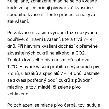
Ke spílané, zchlazené mladině se do kvasné
kádě ve spilce přidají pivovarské kvasnice
spodního kvašení. Tento proces se nazývá
zakvášení.
Po zakvašení začíná výrobní fáze nazývána
bouřlivé, či hlavní kvašení, která trvá 7-14
dnů. Při hlavním kvašení dochází k přeměně
zkvasitelných cukrů na alkohol a CO2.
Teplota kvasícího piva nesmí přesahovat
12°C. Hlavní kvašení probíhá u výčepních piv
7 dnů, u ležáků a speciálů 7 – 14 dnů. Jakmile
se zkvasí potřebný podíl cukrů z původní
mladiny je tzv. mladé, či zelené pivo
zchlazeno.
Po zchlazení se mladé pivo čerpá, tzv. suduje