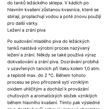
do tanků ležáckého sklepa. V kádích po
hlavním kvašení zůstanou kvasnice, které se
sbírají, proplachují vodou a poté znovu použijí
pro další várky.
Ležení a zrání piva
Po sudování mladého piva do ležáckých
tanků nastává výrobní proces nazývaný
ležení a zrání. Někdy se také používá výraz
dokvašování a zrání piva. Dozrávání probíhá
v uzavřených tancích při tlaku kolem 1,0 atm.
a teplotě max. do 2 °C. Během tohoto
procesu se pivo přirozeně sytí vzniklým
oxidem uhličitým a dochází k provázání
chuťových a aromatických složek vzniklých
během hlavního kvašení. Tímto pak výsledné