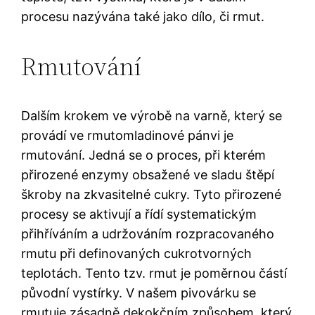
procesu nazývána také jako dílo, či rmut.
Rmutování
Dalším krokem ve výrobě na varně, který se
provádí ve rmutomladinové pánvi je
rmutování. Jedná se o proces, při kterém
přirozené enzymy obsažené ve sladu štěpí
škroby na zkvasitelné cukry. Tyto přirozené
procesy se aktivují a řídí systematickým
přihříváním a udržováním rozpracovaného
rmutu při definovaných cukrotvorných
teplotách. Tento tzv. rmut je poměrnou částí
původní vystírky. V našem pivovárku se
rmutuje zásadně dekokčním způsobem, který