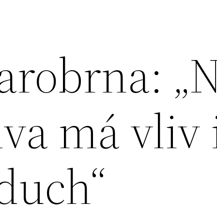
tarobrna: „
iva má vliv 
zduch“