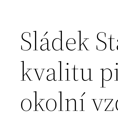
Sládek S
kvalitu p
okolní v