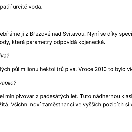
patří určitě voda.
debíráme ji z Březové nad Svitavou. Nyní se díky spe
vody, která parametry odpovídá kojenecké.
iva?
ých půl milionu hektolitrů piva. Vroce 2010 to bylo ví
vapilo?
l minipivovar z padesátých let. Tuto nádhernou klas
itá. Všichni noví zaměstnanci ve vyšších pozicích si 