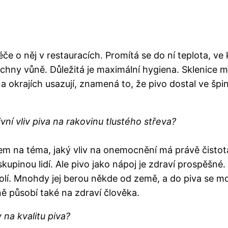
če o něj v restauracích. Promítá se do ní teplota, ve
chny vůně. Důležitá je maximální hygiena. Sklenice mu
 na okrajích usazují, znamená to, že pivo dostal ve šp
ivní vliv piva na rakovinu tlustého střeva?
m na téma, jaký vliv na onemocnění má právě čistota 
 skupinou lidí. Ale pivo jako nápoj je zdraví prospěšné.
lí. Mnohdy jej berou někde od země, a do piva se moh
ně působí také na zdraví člověka.
na kvalitu piva?