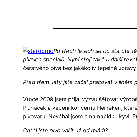
Po třech letech se do starobrně
pivních speciálů. Nyní stojí také u další re
čerstvého piva bez jakékoliv tepelné úpravy
Před třemi lety jste začal pracovat v jiném 
Vroce 2009 jsem přijal výzvu šéfovat výro
Pluháček a vedení koncernu Heineken, které
pivovaru. Neváhal jsem a na nabídku kývl. P
Chtěl jste pivo vařit už od mládí?