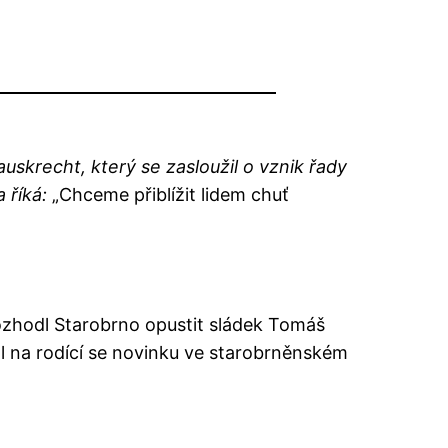
uskrecht, který se zasloužil o vznik řady
 říká:
„Chceme přiblížit lidem chuť
ozhodl Starobrno opustit sládek Tomáš
l na rodící se novinku ve starobrněnském