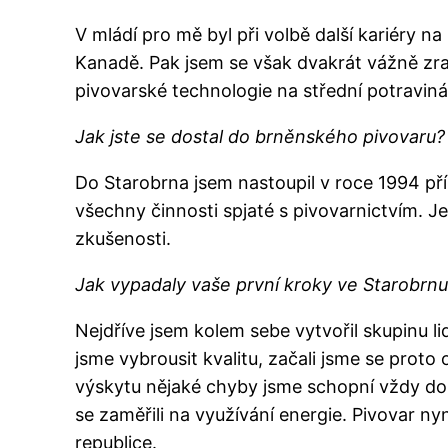
V mládí pro mě byl při volbě další kariéry na
Kanadě. Pak jsem se však dvakrát vážně zrani
pivovarské technologie na střední potraviná
Jak jste se dostal do brněnského pivovaru?
Do Starobrna jsem nastoupil v roce 1994 pří
všechny činnosti spjaté s pivovarnictvím. J
zkušenosti.
Jak vypadaly vaše první kroky ve Starobrn
Nejdříve jsem kolem sebe vytvořil skupinu li
jsme vybrousit kvalitu, začali jsme se pro
výskytu nějaké chyby jsme schopní vždy dohl
se zaměřili na využívání energie. Pivovar n
republice.