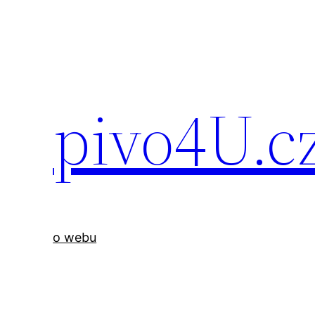
Přeskočit
na
obsah
pivo4U.cz
o webu