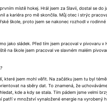
 prvním místě hokej. Hrál jsem za Slavii, dostal se do 
l a kariéra pro mě skončila. Můj otec i strýc pracoval
řské škole, proto jsem se nakonec rozhodl v rodinné 
mo jako sládek. Před tím jsem pracoval v pivovaru v 
eště na škole jsem pracoval ve slavném malém pivovar
u?
dí, které jsem mohl věřit. Na začátku jsem tu byl tém
to orientovat na sběry dat. To znamená, že uchovává
edat, kde a kdy se stala. Tím pádem jsme velmi brzy
yní patří v množství vynaložené energie na vyrobený h