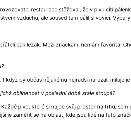
provozovatel restaurace stěžoval, že v pivu cítí pálenk
vém vzduchu, ale soused tam pálil slivovici. Výpary s
s přáteli pak ležák. Mezi značkami nemám favorita. Ch
l?
. I když by občas nějakému nejradši nařezal, miluje je
jichž oblíbenost v poslední době stále stoupá?
aždé pivo, které si najde svůj prostor na trhu, sem pat
ší je zaměřit se na oblast, kde jsou lidé na tuto zna