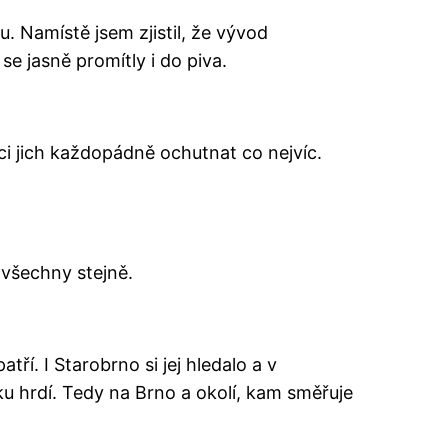
u. Namístě jsem zjistil, že vývod
e jasně promítly i do piva.
ci jich každopádně ochutnat co nejvíc.
 všechny stejně.
ří. I Starobrno si jej hledalo a v
čku hrdí. Tedy na Brno a okolí, kam směřuje