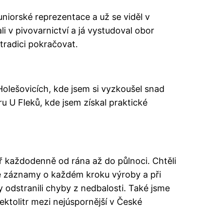
juniorské reprezentace a už se viděl v
i v pivovarnictví a já vystudoval obor
tradici pokračovat.
Holešovicích, kde jsem si vyzkoušel snad
u U Fleků, kde jsem získal praktické
ěř každodenně od rána až do půlnoci. Chtěli
me záznamy o každém kroku výroby a při
 odstranili chyby z nedbalosti. Také jsme
ektolitr mezi nejúspornější v České