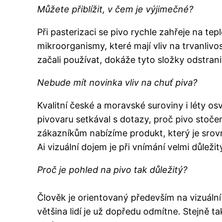
Můžete přiblížit, v čem je výjimečné?
Při pasterizaci se pivo rychle zahřeje na t
mikroorganismy, které mají vliv na trvanlivos
začali používat, dokáže tyto složky odstran
Nebude mít novinka vliv na chuť piva?
Kvalitní české a moravské suroviny i léty o
pivovaru setkával s dotazy, proč pivo stoč
zákazníkům nabízíme produkt, který je srovn
Ai vizuální dojem je při vnímání velmi důležit
Proč je pohled na pivo tak důležitý?
Člověk je orientovaný především na vizuální
většina lidí je už dopředu odmítne. Stejně t