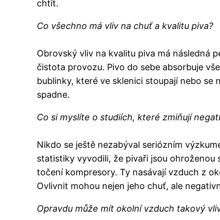
chtít.
Co všechno má vliv na chuť a kvalitu piva?
Obrovský vliv na kvalitu piva má následná pé
čistota provozu. Pivo do sebe absorbuje vše
bublinky, které ve sklenici stoupají nebo se
spadne.
Co si myslíte o studiích, které zmiňují negat
Nikdo se ještě nezabýval seriózním výzkume
statistiky vyvodili, že pivaři jsou ohroženou
točení kompresory. Ty nasávají vzduch z oko
Ovlivnit mohou nejen jeho chuť, ale negativ
Opravdu může mít okolní vzduch takový vliv 