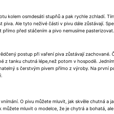
eplotu kolem osmdesáti stupňů a pak rychle zchladí. T
t piva. Ale tyto neživé části v pivu dále zůstávají. S
it přímo před stáčením a pivo nemusíme pasterizovat
svědčený postup při vaření piva zůstávají zachované.
ené z tanku chutná lépe,než potom v hospodě. Jedním 
atelný s čerstvým pivem přímo z výroby. Na první pohl
ý.
 vnímání. O pivu můžete mluvit, jak skvěle chutná a j
ak můžete mluvit o modelce, že je chytrá a bohatá, al