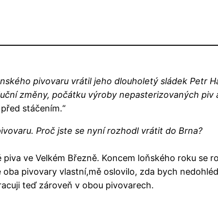
nského pivovaru vrátil jeho dlouholetý sládek Petr Ha
voluční změny, počátku výroby nepasterizovaných piv a
 před stáčením.“
pivovaru. Proč jste se nyní rozhodl vrátit do Brna?
bě piva ve Velkém Březně. Koncem loňského roku se r
 oba pivovary vlastní,mě oslovilo, zda bych nedohléd
racuji teď zároveň v obou pivovarech.