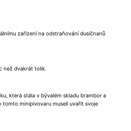
ciálnímu zařízení na odstraňování dusičnanů
c než dvakrát tolik.
iku, která stála v bývalém skladu brambor a
v tomto minipivovaru museli uvařit svoje