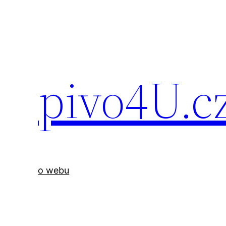
Přeskočit
na
obsah
pivo4U.cz
o webu