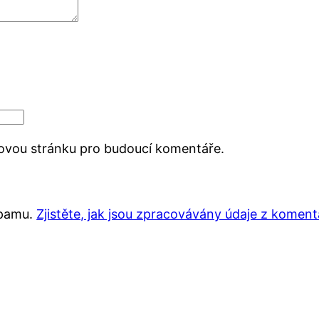
bovou stránku pro budoucí komentáře.
spamu.
Zjistěte, jak jsou zpracovávány údaje z koment