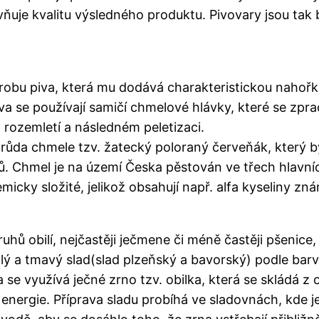
livňuje kvalitu výsledného produktu. Pivovary jsou ta
ýrobu piva, která mu dodává charakteristickou nahoř
iva se používají samičí chmelové hlávky, které se zpr
 rozemletí a následném peletizaci.
ůda chmele tzv. žatecký poloraný červeňák, který bý
 Chmel je na území Česka pěstován ve třech hlavních
emicky složité, jelikož obsahují např. alfa kyseliny z
uhů obilí, nejčastěji ječmene či méně častěji pšenice,
tlý a tmavý slad(slad plzeňský a bavorský) podle barv
a se využívá ječné zrno tzv. obilka, která se skládá z
á energie. Příprava sladu probíhá ve sladovnách, kde je