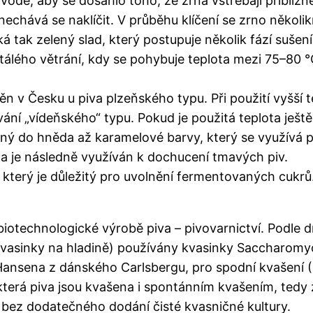
odě, aby se dosáhlo toho, že zrna vstřebají přibliž
nechává se naklíčit. V průběhu klíčení se zrno několik
ká tak zelený slad, který postupuje několik fází sušen
tálého větrání, kdy se pohybuje teplota mezi 75–80 °
běn v Česku u piva plzeňského typu. Při použití vyšší
vání „vídeňského“ typu. Pokud je použitá teplota ještě
ený do hněda až karamelové barvy, který se využívá p
 a je následně využíván k dochucení tmavých piv.
 který je důležitý pro uvolnění fermentovaných cukrů
iotechnologické výrobě piva – pivovarnictví. Podle 
vasinky na hladině) používány kvasinky Saccharomyc
na Hansena z dánského Carlsbergu, pro spodní kvašení
terá piva jsou kvašena i spontánním kvašením, tedy 
bez dodatečného dodání čisté kvasničné kultury.