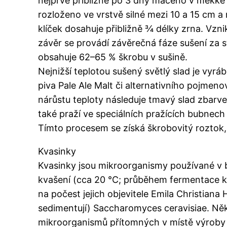
nejprve přibližně po 3 dny máčeno v měkké v
rozloženo ve vrstvě silné mezi 10 a 15 cm a 
klíček dosahuje přibližně ¾ délky zrna. Vzni
závěr se provádí závěrečná fáze sušení za s
obsahuje 62–65 % škrobu v sušině.
Nejnižší teplotou sušený světlý slad je vyrá
piva Pale Ale Malt či alternativního pojmeno
nárůstu teploty následuje tmavý slad zbarv
také praží ve speciálních pražících bubnech
Tímto procesem se získá škrobovitý roztok,
Kvasinky
Kvasinky jsou mikroorganismy používané v b
kvašení (cca 20 °C; průběhem fermentace k
na počest jejich objevitele Emila Christia
sedimentují) Saccharomyces ceravisiae. Něk
mikroorganismů přítomných v místě výroby 