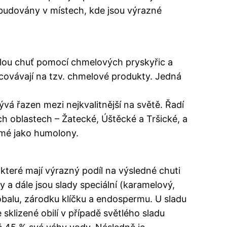
k budovány v místech, kde jsou výrazné
klou chuť pomocí chmelových pryskyřic a
acovávají na tzv. chmelové produkty. Jedná
vá řazen mezi nejkvalitnější na světě. Řadí
 oblastech – Žatecké, Úštěcké a Tršické, a
námé jako humolony.
 které mají výrazný podíl na výsledné chuti
y a dále jsou slady speciální (karamelový,
 obalu, zárodku klíčku a endospermu. U sladu
 sklizené obilí v případě světlého sladu