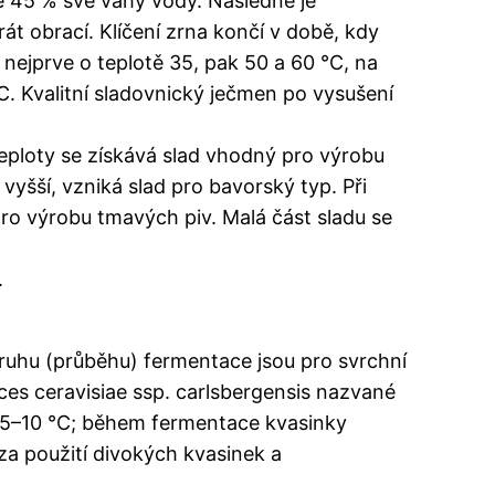
ně 45 % své váhy vody. Následně je
rát obrací. Klíčení zrna končí v době, kdy
í nejprve o teplotě 35, pak 50 a 60 °C, na
C. Kvalitní sladovnický ječmen po vysušení
 teploty se získává slad vhodný pro výrobu
 vyšší, vzniká slad pro bavorský typ. Při
ro výrobu tmavých piv. Malá část sladu se
.
druhu (průběhu) fermentace jsou pro svrchní
es ceravisiae ssp. carlsbergensis nazvané
 (5–10 °C; během fermentace kvasinky
za použití divokých kvasinek a