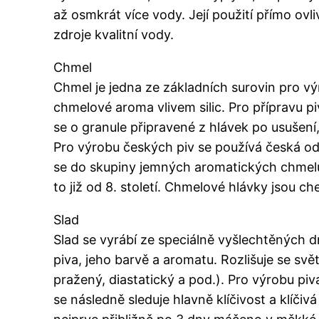
až osmkrát více vody. Její použití přímo ov
zdroje kvalitní vody.
Chmel
Chmel je jedna ze základních surovin pro v
chmelové aroma vlivem silic. Pro přípravu p
se o granule připravené z hlávek po usušení,
Pro výrobu českých piv se používá česká odr
se do skupiny jemných aromatických chmelů.
to již od 8. století. Chmelové hlávky jsou ch
Slad
Slad se vyrábí ze speciálně vyšlechtěných dr
piva, jeho barvě a aromatu. Rozlišuje se svě
pražený, diastatický a pod.). Pro výrobu piv
se následně sleduje hlavně klíčivost a klíčiv