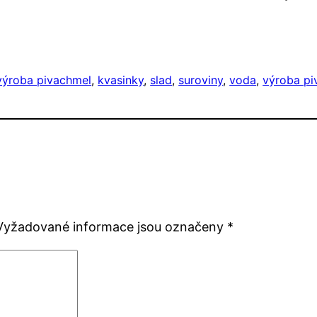
výroba piva
chmel
, 
kvasinky
, 
slad
, 
suroviny
, 
voda
, 
výroba pi
Vyžadované informace jsou označeny
*