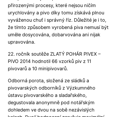
přirozenými procesy, které nejsou ničím
urychlovány a pivo díky tomu získává plnou
vyváženou chuť i správný říz. Důležité je i to,
že tímto způsobem vyrobená piva nemusí být
uměle dosycována, dobarvována ani nijak
upravována.
22. ročník soutěže ZLATÝ POHÁR PIVEX –
PIVO 2014 hodnotil 66 vzorků piv z 11
pivovarů a 10 minipivovarů.
Odborná porota, složená ze sládků a
pivovarských odborníků z Výzkumného
ústavu pivovarského a sladařského,
degustovala anonymně pod notářským
dohledem ve dvou na sobě nezávislých