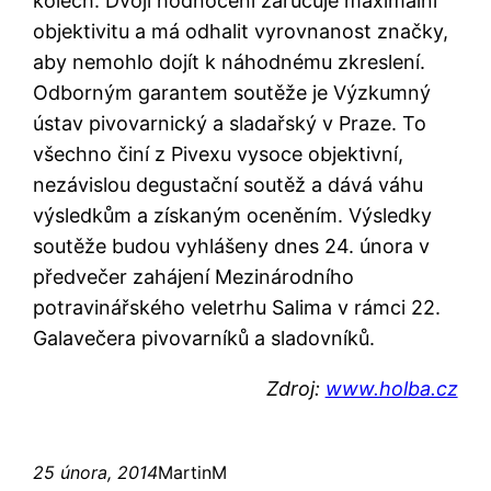
kolech. Dvojí hodnocení zaručuje maximální
objektivitu a má odhalit vyrovnanost značky,
aby nemohlo dojít k náhodnému zkreslení.
Odborným garantem soutěže je Výzkumný
ústav pivovarnický a sladařský v Praze. To
všechno činí z Pivexu vysoce objektivní,
nezávislou degustační soutěž a dává váhu
výsledkům a získaným oceněním. Výsledky
soutěže budou vyhlášeny dnes 24. února v
předvečer zahájení Mezinárodního
potravinářského veletrhu Salima v rámci 22.
Galavečera pivovarníků a sladovníků.
Zdroj:
www.holba.cz
25 února, 2014
MartinM