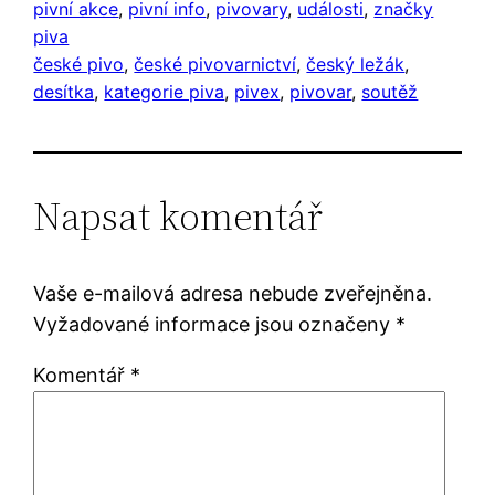
pivní akce
, 
pivní info
, 
pivovary
, 
události
, 
značky
piva
české pivo
, 
české pivovarnictví
, 
český ležák
, 
desítka
, 
kategorie piva
, 
pivex
, 
pivovar
, 
soutěž
Napsat komentář
Vaše e-mailová adresa nebude zveřejněna.
Vyžadované informace jsou označeny
*
Komentář
*