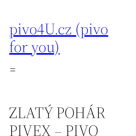
Přeskočit
na
pivo4U.cz (pivo
obsah
for you)
ZLATÝ POHÁR
PIVEX – PIVO