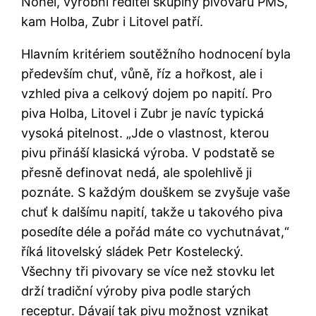
Nohel, výrobní ředitel skupiny pivovarů PMS,
kam Holba, Zubr i Litovel patří.
Hlavním kritériem soutěžního hodnocení byla
především chuť, vůně, říz a hořkost, ale i
vzhled piva a celkový dojem po napití. Pro
piva Holba, Litovel i Zubr je navíc typická
vysoká pitelnost. „Jde o vlastnost, kterou
pivu přináší klasická výroba. V podstatě se
přesně definovat nedá, ale spolehlivě ji
poznáte. S každým douškem se zvyšuje vaše
chuť k dalšímu napití, takže u takového piva
posedíte déle a pořád máte co vychutnávat,“
říká litovelský sládek Petr Kostelecký.
Všechny tři pivovary se více než stovku let
drží tradiční výroby piva podle starých
receptur. Dávají tak pivu možnost vznikat