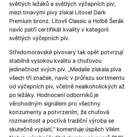
světlých ležáků a světlých výčepních piv;
mezi tmavými pivy získal Litovel Dark
Premium bronz. Litovli Classic a Holbě Šerák
navíc patří certifikát kvality v kategorii
světlých výčepních piv.
Středomoravské pivovary tak opět potvrzují
stabilně vysokou kvalitu a chuťovou
jedinečnost svých piv. „Medaile získala piva
všech tří značek, navíc v průřezu sortimentu
od výčepních piv, včetně nealkoholických až
po ležáky. Hodnocení odborníků je
věrohodným signálem pro všechny
konzumenty a potvrzením, že chuťová
rozmanitost a poctivá tradiční výroba se
skutečně vyplatí,“ komentuje úspěch Vilém